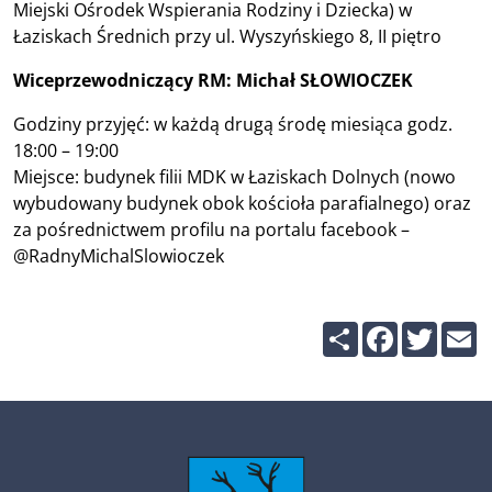
Miejski Ośrodek Wspierania Rodziny i Dziecka) w
Łaziskach Średnich przy ul. Wyszyńskiego 8, II piętro
Wiceprzewodniczący RM: Michał SŁOWIOCZEK
Godziny przyjęć: w każdą drugą środę miesiąca godz.
18:00 – 19:00
Miejsce: budynek filii MDK w Łaziskach Dolnych (nowo
wybudowany budynek obok kościoła parafialnego) oraz
za pośrednictwem profilu na portalu facebook –
@RadnyMichalSlowioczek
Share
Facebook
Twitte
E