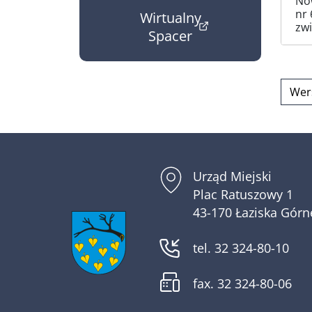
No
nr 
Wirtualny
zwi
Spacer
(otwiera w nowym oknie)
Wer
Urząd Miejski
Plac Ratuszowy 1
43-170 Łaziska Górn
tel. 32 324-80-10
fax. 32 324-80-06