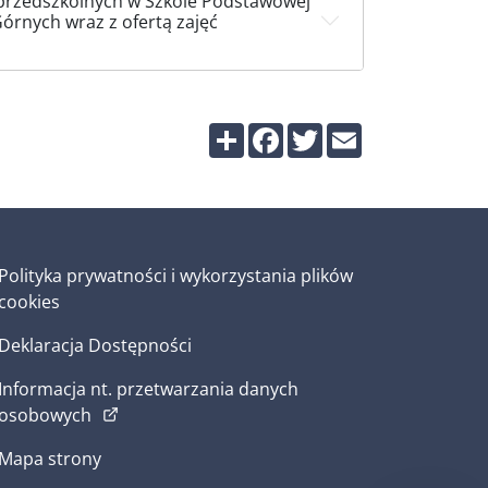
 przedszkolnych w Szkole Podstawowej
Górnych wraz z ofertą zajęć
Share
Facebook
Twitter
Email
Polityka prywatności i wykorzystania plików
cookies
Deklaracja Dostępności
Informacja nt. przetwarzania danych
(otwiera w nowym oknie)
osobowych
Mapa strony