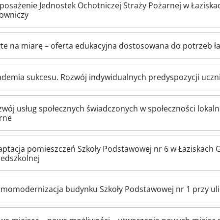
osażenie Jednostek Ochotniczej Straży Pożarnej w Łaziskac
towniczy
te na miarę – oferta edukacyjna dostosowana do potrzeb ła
demia sukcesu. Rozwój indywidualnych predyspozycji uczni
wój usług społecznych świadczonych w społeczności lokalne
rne
aptacja pomieszczeń Szkoły Podstawowej nr 6 w Łaziskach 
zedszkolnej
rmomodernizacja budynku Szkoły Podstawowej nr 1 przy ul