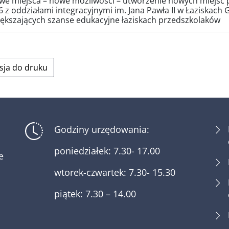
we miejsca – nowe możliwości – utworzenie nowych miejsc
6 z oddziałami integracyjnymi im. Jana Pawła II w Łaziskach 
ększających szanse edukacyjne łaziskach przedszkolaków
sja do druku
Godziny urzędowania:
poniedziałek: 7.30- 17.00
e
wtorek-czwartek: 7.30- 15.30
piątek: 7.30 – 14.00