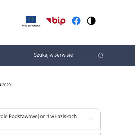
(otwiera w nowym oknie)
(otwiera w nowym oknie
Wpisz tutaj czego szukasz
4-2020
kole Podstawowej nr 4 w Łaziskach