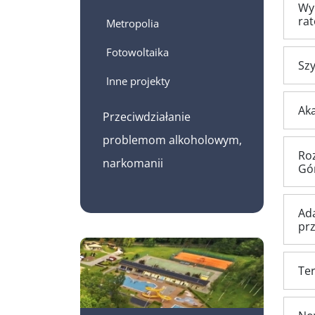
Wyp
ra
Metropolia
Fotowoltaika
Szy
Inne projekty
Aka
Przeciwdziałanie
problemom alkoholowym,
Roz
narkomanii
Gó
Ad
pr
Te