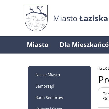
Miasto
Łaziska
Miasto
Dla Mieszkańc
Jesteś t
Nasze Miasto
Pr
Samorząd
Ter
Rada Seniorów
Gó
Kultura i Sport