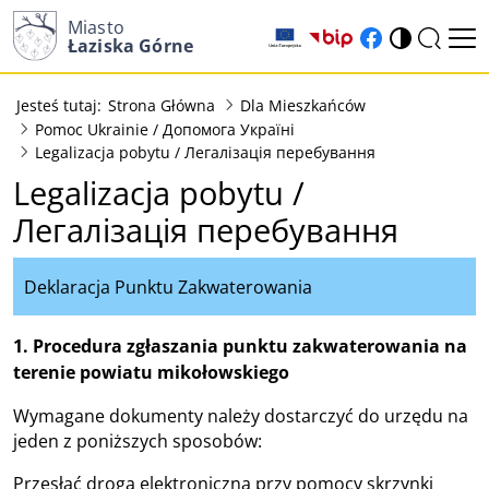
Miasto
(otwiera w nowy
(otwiera w n
Łaziska Górne
Jesteś tutaj:
Strona Główna
Dla Mieszkańców
Pomoc Ukrainie / Допомога Україні
Legalizacja pobytu / Легалізація перебування
Legalizacja pobytu /
Легалізація перебування
Deklaracja Punktu Zakwaterowania
1. Procedura zgłaszania punktu zakwaterowania na
terenie powiatu mikołowskiego
Wymagane dokumenty należy dostarczyć do urzędu na
jeden z poniższych sposobów:
Przesłać drogą elektroniczną przy pomocy skrzynki