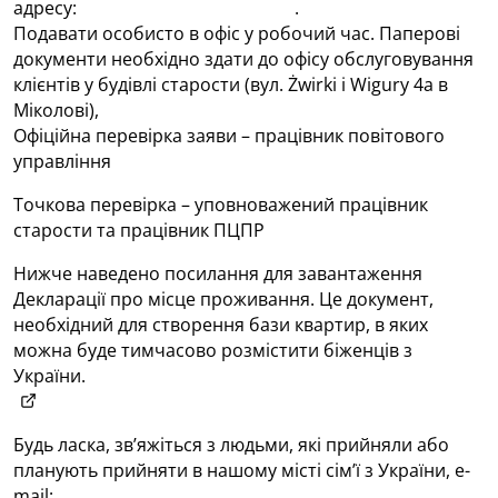
адресу:
kancelaria@mikolowski.pl
.
Подавати особисто в офіс у робочий час. Паперові
документи необхідно здати до офісу обслуговування
клієнтів у будівлі старости (вул. Żwirki i Wigury 4a в
Міколові),
Офіційна перевірка заяви – працівник повітового
управління
Точкова перевірка – уповноважений працівник
старости та працівник ПЦПР
Нижче наведено посилання для завантаження
Декларації про місце проживання. Це документ,
необхідний для створення бази квартир, в яких
можна буде тимчасово розмістити біженців з
України.
https://sekap.finn.pl/#!/karta_uslugi/60670/karta
(otwiera w nowym oknie)
Будь ласка, зв’яжіться з людьми, які прийняли або
планують прийняти в нашому місті сім’ї з України, e-
mail:
pomocdlaukrainy@laziska.pl