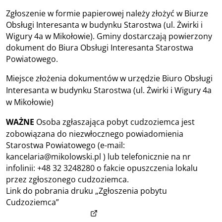
Zgłoszenie w formie papierowej należy złożyć w Biurze
Obsługi Interesanta w budynku Starostwa (ul. Żwirki i
Wigury 4a w Mikołowie). Gminy dostarczają powierzony
dokument do Biura Obsługi Interesanta Starostwa
Powiatowego.
Miejsce złożenia dokumentów w urzędzie Biuro Obsługi
Interesanta w budynku Starostwa (ul. Żwirki i Wigury 4a
w Mikołowie)
WAŻNE
Osoba zgłaszająca pobyt cudzoziemca jest
zobowiązana do niezwłocznego powiadomienia
Starostwa Powiatowego (e-mail:
kancelaria@mikolowski.pl ) lub telefonicznie na nr
infolinii: +48 32 3248280 o fakcie opuszczenia lokalu
przez zgłoszonego cudzoziemca.
Link do pobrania druku „Zgłoszenia pobytu
Cudzoziemca”
https://mikolowski.pl/2022/03/zgloszenie-
(otwiera w nowym oknie)
pobytu-cudzoziemca/