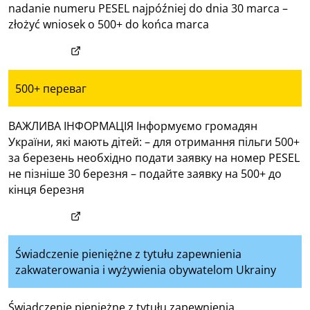
nadanie numeru PESEL najpóźniej do dnia 30 marca –
złożyć wniosek o 500+ do końca marca
(otwiera w nowym oknie)
www.zus.pl
500+ переваг
ВАЖЛИВА ІНФОРМАЦІЯ Інформуємо громадян
України, які мають дітей: – для отримання пільги 500+
за березень необхідно подати заявку на номер PESEL
не пізніше 30 березня – подайте заявку на 500+ до
кінця березня
(otwiera w nowym oknie)
www.zus.pl
Świadczenie pieniężne z tytułu zapewnienia
zakwaterowania i wyżywienia obywatelom Ukrainy
Świadczenie pieniężne z tytułu zapewnienia