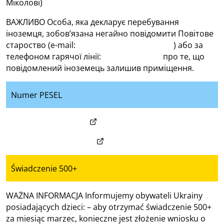
Міколові)
ВАЖЛИВО Особа, яка декларує перебування
іноземця, зобов’язана негайно повідомити Повітове
староство (e-mail:
kancelaria@mikolowski.pl
) або за
телефоном гарячої лінії:
+48 32 3248280
про те, що
повідомлений іноземець залишив приміщення.
Numer PESEL
(otwiera w nowym oknie)
Uzyskaj numer PESEL
(otwiera w nowym oknie)
Отримай номер PESEL
Świadczenie 500+
WAŻNA INFORMACJA Informujemy obywateli Ukrainy
posiadających dzieci: – aby otrzymać świadczenie 500+
za miesiąc marzec, konieczne jest złożenie wniosku o