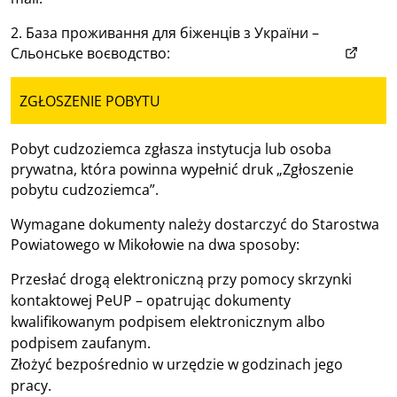
2. База проживання для біженців з України –
(otwiera
Сльонське воєводство:
www.slaskiedlaukrainy.pl
ZGŁOSZENIE POBYTU
Pobyt cudzoziemca zgłasza instytucja lub osoba
prywatna, która powinna wypełnić druk „Zgłoszenie
pobytu cudzoziemca”.
Wymagane dokumenty należy dostarczyć do Starostwa
Powiatowego w Mikołowie na dwa sposoby:
Przesłać drogą elektroniczną przy pomocy skrzynki
kontaktowej PeUP – opatrując dokumenty
kwalifikowanym podpisem elektronicznym albo
podpisem zaufanym.
Złożyć bezpośrednio w urzędzie w godzinach jego
pracy.