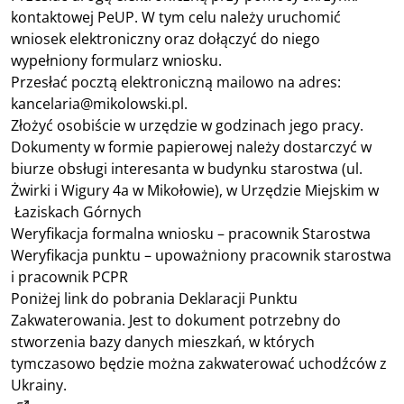
kontaktowej PeUP. W tym celu należy uruchomić
wniosek elektroniczny oraz dołączyć do niego
wypełniony formularz wniosku.
Przesłać pocztą elektroniczną mailowo na adres:
kancelaria@mikolowski.pl.
Złożyć osobiście w urzędzie w godzinach jego pracy.
Dokumenty w formie papierowej należy dostarczyć w
biurze obsługi interesanta w budynku starostwa (ul.
Żwirki i Wigury 4a w Mikołowie), w Urzędzie Miejskim w
Łaziskach Górnych
Weryfikacja formalna wniosku – pracownik Starostwa
Weryfikacja punktu – upoważniony pracownik starostwa
i pracownik PCPR
Poniżej link do pobrania Deklaracji Punktu
Zakwaterowania. Jest to dokument potrzebny do
stworzenia bazy danych mieszkań, w których
tymczasowo będzie można zakwaterować uchodźców z
Ukrainy.
https://sekap.finn.pl/#!/karta_uslugi/60670/karta