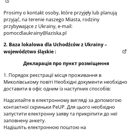
(otwiera w nowym oknie)
Prosimy o kontakt osoby, które przyjęły lub planują
przyjąć, na terenie naszego Miasta, rodziny
przybywające z Ukrainy, e-mail:
pomocdlaukrainy@laziska.pl
2. Baza lokalowa dla Uchodźców z Ukrainy –
(otw
województwo śląskie :
www.slaskiedlaukrainy.pl
Декларація про пункт розміщення
1. Порядок реєстрації місця проживання в
Миколівському повіті Необхідні документи необхідно
доставити в офіс одним із наступних способів:
Надсилайте в електронному вигляді за допомогою
контактної скриньки PeUP. Для цього необхідно
запустити електронну заяву та прикріпити до неї
заповнену анкету.
Надішліть електронною поштою на