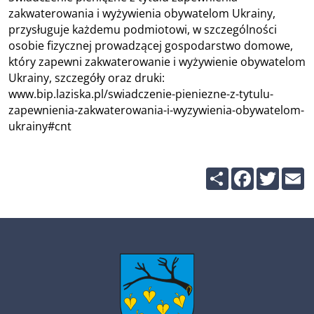
zakwaterowania i wyżywienia obywatelom Ukrainy,
przysługuje każdemu podmiotowi, w szczególności
osobie fizycznej prowadzącej gospodarstwo domowe,
który zapewni zakwaterowanie i wyżywienie obywatelom
Ukrainy, szczegóły oraz druki:
www.bip.laziska.pl/swiadczenie-pieniezne-z-tytulu-
zapewnienia-zakwaterowania-i-wyzywienia-obywatelom-
ukrainy#cnt
Share
Facebook
Twitte
E