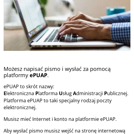
Możesz napisać pismo i wysłać za pomocą
platformy
ePUAP
.
ePUAP to skrót nazwy:
E
lektroniczna
P
latforma
U
sług
A
dministracji
P
ublicznej.
Platforma ePUAP to taki specjalny rodzaj poczty
elektronicznej.
Musisz mieć Internet i konto na platformie ePUAP.
Aby wysłać pismo musisz wejść na stronę internetową