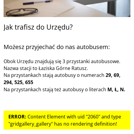
Jak trafisz do Urzędu?
Możesz przyjechać do nas autobusem:
Obok Urzędu znajdują się 3 przystanki autobusowe.
Nazwa stacji to Łaziska Górne Ratusz.
Na przystankach stają autobusy o numerach
29, 69,
294, 525, 655
Na przystankach stają też autobusy o literach
M, Ł, N.
ERROR:
Content Element with uid "2060" and type
"gridgallery_gallery" has no rendering definition!