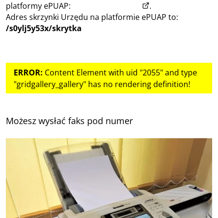
(otwiera w nowym okn
platformy ePUAP:
www.epuap.gov.pl
.
Adres skrzynki Urzędu na platformie ePUAP to:
/s0ylj5y53x/skrytka
ERROR:
Content Element with uid "2055" and type
"gridgallery_gallery" has no rendering definition!
Możesz wysłać faks pod numer
32 324 80 06