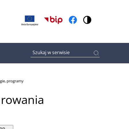
(otwiera w nowym oknie)
(otwiera w nowym oknie
Wpisz tutaj czego szukasz
gie, programy
arowania