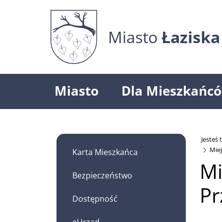
Miasto
Łaziska
Miasto
Dla Mieszkańc
Jesteś t
Mie
Karta Mieszkańca
Mi
Bezpieczeństwo
Pr
Dostępność
eUrząd