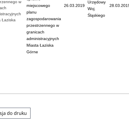
trzennego w
Urzędowy
miejscowego
26.03.2019
28.03.201
cach
Woj.
planu
stracyjnych
Śląskiego
zagospodarowania
a Łaziska
przestrzennego w
granicach
administracyjnych
Miasta Łaziska
Górne
sja do druku