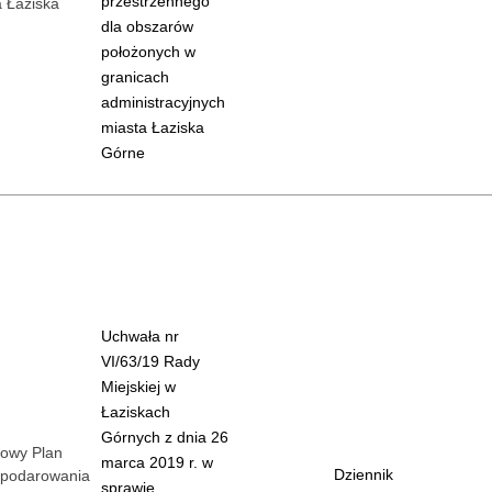
przestrzennego
a Łaziska
dla obszarów
położonych w
granicach
administracyjnych
miasta Łaziska
Górne
Uchwała nr
VI/63/19 Rady
Miejskiej w
Łaziskach
Górnych z dnia 26
cowy Plan
marca 2019 r. w
Dziennik
podarowania
sprawie