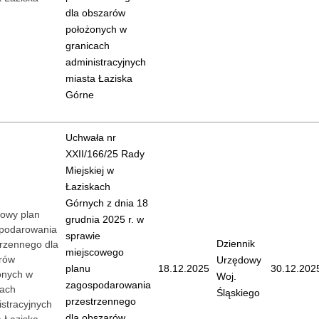
dla obszarów
położonych w
granicach
administracyjnych
miasta Łaziska
Górne
Uchwała nr
XXII/166/25 Rady
Miejskiej w
Łaziskach
Górnych z dnia 18
cowy plan
grudnia 2025 r. w
podarowania
sprawie
Dziennik
trzennego dla
miejscowego
rów
Urzędowy
planu
18.12.2025
30.12.202
onych w
Woj.
zagospodarowania
cach
Śląskiego
przestrzennego
stracyjnych
dla obszarów
a Łaziska