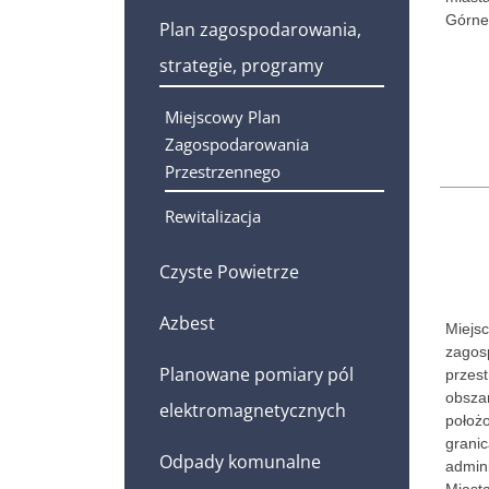
Górne
Plan zagospodarowania,
strategie, programy
Miejscowy Plan
Zagospodarowania
Przestrzennego
Rewitalizacja
Czyste Powietrze
Azbest
Miejs
zagos
Planowane pomiary pól
przes
obsza
elektromagnetycznych
położ
grani
Odpady komunalne
admini
Miast