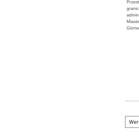
Przes
grani
admini
Miast
Górne
Wer