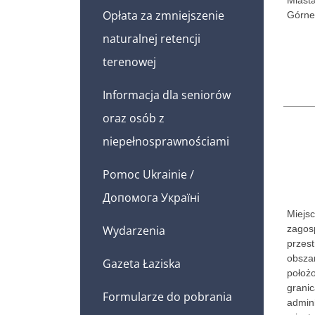
Opłata za zmniejszenie
Górne 
naturalnej retencji
terenowej
Informacja dla seniorów
oraz osób z
niepełnosprawnościami
Pomoc Ukrainie /
Допомога Україні
Miejs
Wydarzenia
zagos
przes
obsza
Gazeta Łaziska
położ
grani
Formularze do pobrania
admini