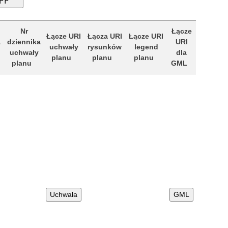
Nr
Łącze
Łącze URI
Łącza URI
Łącze URI
a
dziennika
URI
uchwały
rysunków
legend
uchwały
dla
planu
planu
planu
planu
GML