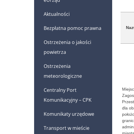
Aktualności
Bezpłatna pomoc prawna
Naz
Ostrzeżenia o jakości
powietrza
Ostrzeżenia
meteorologiczne
Centralny Port
Miejs
Zagos
Komunikacyjny – CPK
Przes
dla o
Komunikaty urzędowe
położ
grani
admini
Transport w mieście
miast