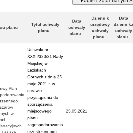
Dziennik
Data
Data
Tytuł uchwały
urzędowy
dziennik
wa planu
uchwały
planu
uchwały
uchwały
planu
planu
planu
Uchwała nr
XXXII/323/21 Rady
Miejskiej w
Łaziskach
Górnych z dnia 25
maja 2021 r. w
cowy Plan
sprawie
podarowania
przystąpienia do
trzennego
sporządzenia
bszarów
miejscowego
25.05.2021
onych w
planu
cach
zagospodarowania
stracyjnych
przestrzennego
a Łaziska