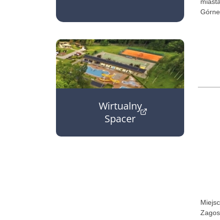
miast
Górne
Wirtualny
Spacer
(otwiera w nowym oknie)
Miejs
Zagos