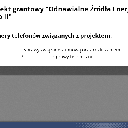
jekt grantowy "Odnawialne Źródła Energ
 II"
ry telefonów związanych z projektem:
2 368 183
- sprawy związane z umową oraz rozliczaniem
2 368 184
/
882 368 186
- sprawy techniczne