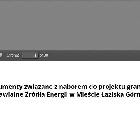
umenty związane z naborem do projektu gr
wialne Źródła Energii w Mieście Łaziska Górne
dzenie Burmistrza Miasta - nabór OZE
dzenie z dnia 3 grudnia 2025 r. w sprawie przyjęcia Regulam
Odnawialne Źródła Energii w Mieście Łaziska Górne - etap II"