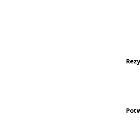
Zarzą
pn.: "
Zarzą
"Odna
FESL.
Rezy
Wzór 
Wzór 
Potw
Potwi