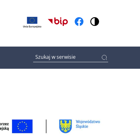
(otwiera w nowym oknie)
(otwiera w nowym oknie
Wpisz tutaj czego szukasz