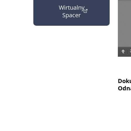
Wirtualny
Spacer
(otwiera w nowym oknie)
Dok
Odna
Zarzą
Zarzą
pn.: "