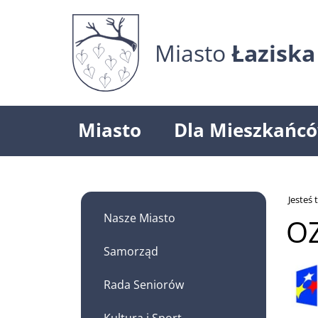
Miasto
Łaziska
Miasto
Dla Mieszkańc
Jesteś t
Nasze Miasto
OZ
Samorząd
Rada Seniorów
Kultura i Sport