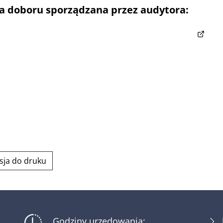
a doboru sporządzana przez audytora:
(otwier
 osób uprawnionych do sporządzania karty doboru
 przewodnie do Karty doboru ETAP II - wersja pdf
 przewodnie do Karty doboru ETAP II - wersja docx
doboru instalacji OZE - wersja pdf
 doboru instalacji OZE - wersja docx
sja do druku
Godziny urzędowania: