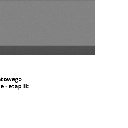
antowego
 - etap II:
inu naboru i realizacji projektu grantowego