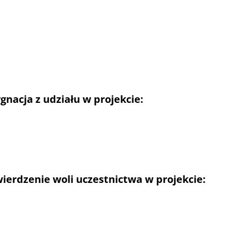
dzenie z dnia 14 stycznia 2026 r. w sprawie zmiany Regulami
Odnawialne Źródła Energii w Mieście Łaziska Górne - etap II"
dzenie z dnia 4 maja 2026 r. w sprawie przyjęcia wzoru do
wialne Źródła Energii w Mieście Łaziska Górne - etap II" n
10.06-IZ.01-0HDA/25
gnacja z udziału w projekcie:
pisma informującego o rezygnacji z udziału w projekcie - we
pisma informującego o rezygnacji z udziału w projekcie - we
ierdzenie woli uczestnictwa w projekcie:
erdzenie woli uczestnictwa w projekcie - wersja pdf