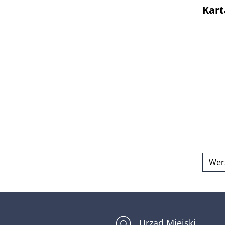
Kart
Wykaz
Pismo
Pismo
Karta 
Karta
Wer
Urząd Miejski