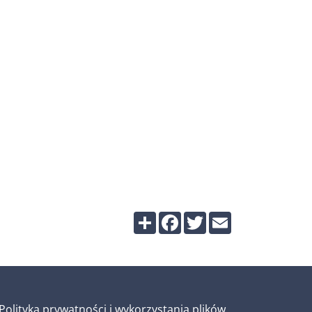
a w nowym oknie)
Share
Facebook
Twitter
Email
Polityka prywatności i wykorzystania plików