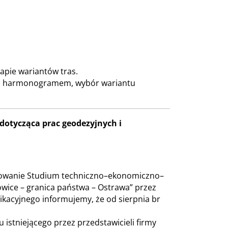
pie wariantów t️ras.
e z harmonogramem, wybór wariantu
 dotycząca prac geodezyjnych i
acowanie Studium techniczno–ekonomiczno–
owice – granica państwa – Ostrawa” przez
ikacyjnego informujemy, że od sierpnia br
stniejącego przez przedstawicieli firmy