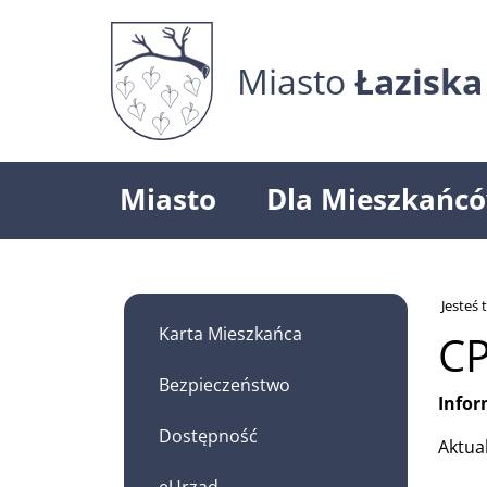
Miasto
Łaziska
Miasto
Dla Mieszkańc
Jesteś t
Karta Mieszkańca
CP
Bezpieczeństwo
Infor
Dostępność
Aktua
https
eUrząd