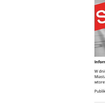
Infor
W dni
Miast
wtore
Publi