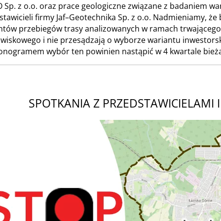
 Sp. z o.o. oraz prace geologiczne związane z badaniem 
stawicieli firmy Jaf–Geotechnika Sp. z o.o. Nadmieniamy, że
ntów przebiegów trasy analizowanych w ramach trwająceg
wiskowego i nie przesądzają o wyborze wariantu inwestors
nogramem wybór ten powinien nastąpić w 4 kwartale bież
Odpowiedzi na pytania od mieszkańców, które pojawiły 
SPOTKANIA Z PRZEDSTAWICIELAMI 