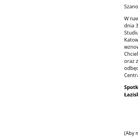
Szano
W naw
dnia 
Studi
Katow
wznow
Chcie
oraz 
odbędą
Centr
Spotk
Łazis
https
Lk_pQ
ba0e-
(Aby 