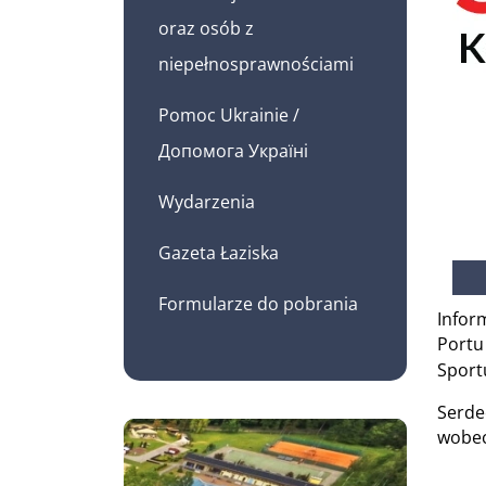
oraz osób z
niepełnosprawnościami
Pomoc Ukrainie /
Допомога Україні
Wydarzenia
Gazeta Łaziska
Formularze do pobrania
Infor
Portu
Sportu
Serde
wobec