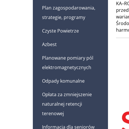
KA–RO
Plan zagospodarowania,
przed
waria
strategie, programy
Środo
harmo
Czyste Powietrze
Azbest
Planowane pomiary pól
elektromagnetycznych
Odpady komunalne
Opłata za zmniejszenie
naturalnej retencji
terenowej
Informacja dla seniorów