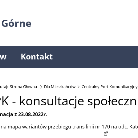
 Górne
ów
Kontakt
utaj:
Strona Główna
Dla Mieszkańców
Centralny Port Komunikacyjny
K - konsultacje społecz
macja z 23.08.2022r.
lna mapa wariantów przebiegu trans linii nr 170 na odc. Ka
(otwiera w now
://www.cpk.pl/…/mapa-projekt-budowa-linii…