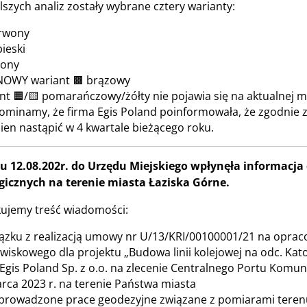
lszych analiz zostały wybrane cztery warianty:
rwony
ieski
lony
NOWY wariant 🟫 brązowy
nt 🟧/🟨 pomarańczowy/żółty nie pojawia się na aktualnej ma
ominamy, że firma Egis Poland poinformowała, że zgodni
ien nastąpić w 4 kwartale bieżącego roku.
u 12.08.202r. do Urzędu Miejskiego wpłynęła informacja
gicznych na terenie miasta Łaziska Górne.
kujemy treść wiadomości:
ązku z realizacją umowy nr U/13/KRI/00100001/21 na opr
wiskowego dla projektu „Budowa linii kolejowej na odc. Kat
 Egis Poland Sp. z o.o. na zlecenie Centralnego Portu Komun
rca 2023 r. na terenie Państwa miasta
prowadzone prace geodezyjne związane z pomiarami terenu i