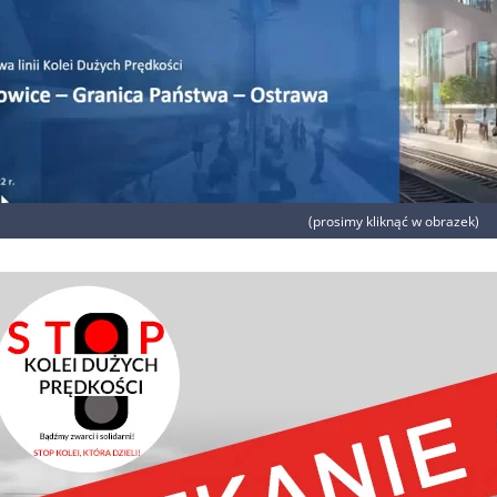
era w nowym oknie)
(prosimy kliknąć w obrazek)