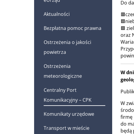
Do da
Aktualności
🟥cze
🟦nieb
Bezpłatna pomoc prawna
🟩 zie
oraz 
Waria
Ostrzeżenia o jakości
Przyp
powietrza
powin
Ostrzeżenia
W dni
meteorologiczne
geolo
Centralny Port
Publi
Komunikacyjny – CPK
W zwi
środo
Komunikaty urzędowe
firmę
do ma
Transport w mieście
będą 