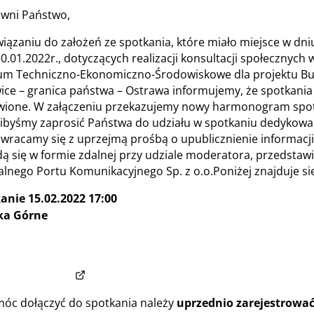
wni Państwo,
iązaniu do założeń ze spotkania, które miało miejsce w dniu
30.01.2022r., dotyczących realizacji konsultacji społeczny
um Techniczno-Ekonomiczno-Środowiskowe dla projektu Budo
ice – granica państwa – Ostrawa informujemy, że spotkania
ione. W załączeniu przekazujemy nowy harmonogram spotk
libyśmy zaprosić Państwa do udziału w spotkaniu dedykow
zwracamy się z uprzejmą prośbą o upublicznienie informacj
 się w formie zdalnej przy udziale moderatora, przedstawici
alnego Portu Komunikacyjnego Sp. z o.o.Poniżej znajduje się
anie 15.02.2022 17:00
ka Górne
://teams.microsoft.com/registration/kDlUwoNg5kW6DjL
,f3bDSZw02EW9zY7d0YOb9Q,JVzwfLjYekq170GzNjV2pQ?mod
(otwiera w nowym oknie)
32e09afe53ae
móc dołączyć do spotkania należy
uprzednio zarejestrować