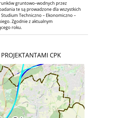
warunków gruntowo–wodnych przez
 badania te są prowadzone dla wszystkich
o Studium Techniczno – Ekonomiczno –
kiego. Zgodnie z aktualnym
ącego roku.
się w trakcie spotkań informacyjnych
I PROJEKTANTAMI CPK