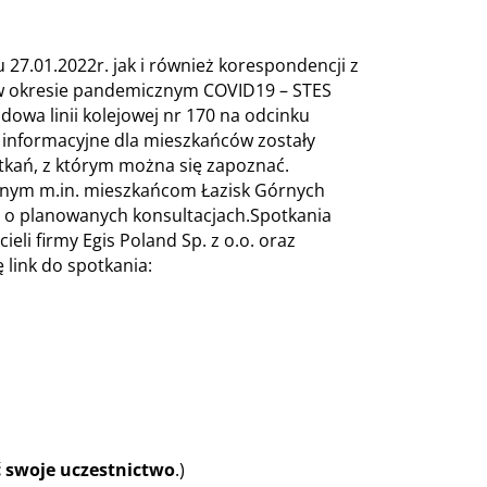
 27.01.2022r. jak i również korespondencji z
ch w okresie pandemicznym COVID19 – STES
wa linii kolejowej nr 170 na odcinku
 informacyjne dla mieszkańców zostały
ań, z którym można się zapoznać.
anym m.in. mieszkańcom Łazisk Górnych
i o planowanych konsultacjach.Spotkania
eli firmy Egis Poland Sp. z o.o. oraz
 link do spotkania:
gmv5Trg,k6bpkD16SU6VRjgRXR4Djg,ZO5TMbR23kS1QmkCWbgp
e=read&tenantId=c2543990-6083-45e6-
 swoje uczestnictwo
.)