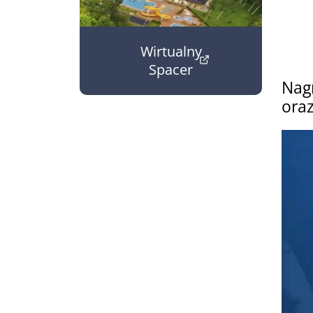
Wirtualny
Spacer
Nagr
(otwiera w nowym oknie)
oraz