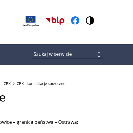
(otwiera w nowym oknie)
(otwiera w nowym oknie
Wpisz tutaj czego szukasz
 – CPK
CPK - konsultacje społeczne
ne
towice – granica państwa – Ostrawa:
ym oknie)