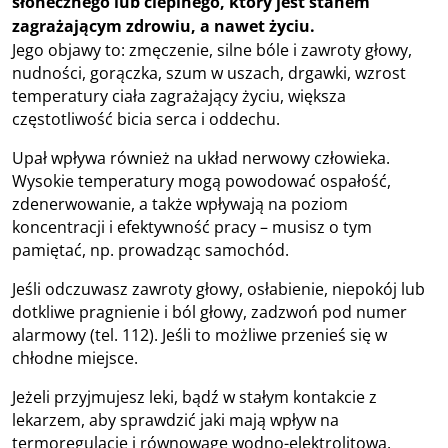
słonecznego lub cieplnego, który jest stanem
zagrażającym zdrowiu, a nawet życiu.
Jego objawy to: zmęczenie, silne bóle i zawroty głowy,
nudności, gorączka, szum w uszach, drgawki, wzrost
temperatury ciała zagrażający życiu, większa
częstotliwość bicia serca i oddechu.
Upał wpływa również na układ nerwowy człowieka.
Wysokie temperatury mogą powodować ospałość,
zdenerwowanie, a także wpływają na poziom
koncentracji i efektywność pracy – musisz o tym
pamiętać, np. prowadząc samochód.
Jeśli odczuwasz zawroty głowy, osłabienie, niepokój lub
dotkliwe pragnienie i ból głowy, zadzwoń pod numer
alarmowy (tel. 112). Jeśli to możliwe przenieś się w
chłodne miejsce.
Jeżeli przyjmujesz leki, bądź w stałym kontakcie z
lekarzem, aby sprawdzić jaki mają wpływ na
termoregulację i równowagę wodno-elektrolitową.