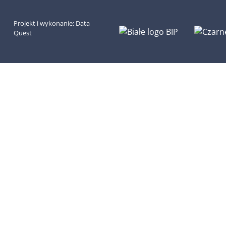
Projekt i wykonanie:
Data
(otwiera w 
(otwiera w nowym oknie)
Quest