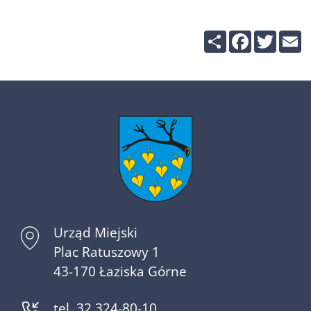
Share
Facebook
Twitte
E
Urząd Miejski
Plac Ratuszowy 1
43-170 Łaziska Górne
tel. 32 324-80-10