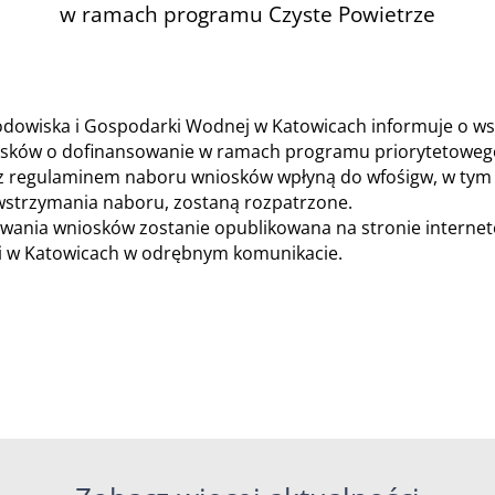
w ramach programu Czyste Powietrze
owiska i Gospodarki Wodnej w Katowicach informuje o wst
iosków o dofinansowanie w ramach programu priorytetowego
e z regulaminem naboru wniosków wpłyną do wfośigw, w tym
wstrzymania naboru, zostaną rozpatrzone.
owania wniosków zostanie opublikowana na stronie intern
i w Katowicach w odrębnym komunikacie.