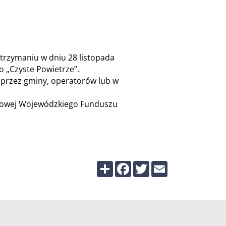
rzymaniu w dniu 28 listopada
 „Czyste Powietrze”.
 przez gminy, operatorów lub w
etowej Wojewódzkiego Funduszu
Share
Facebook
Twitter
Email