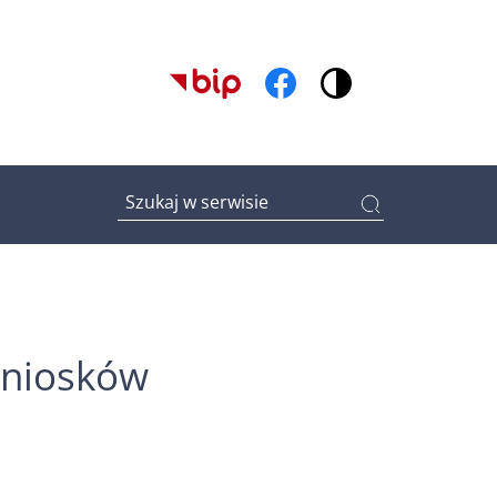
(otwiera w nowym oknie)
(otwiera w nowym oknie
Wpisz tutaj czego szukasz
wniosków