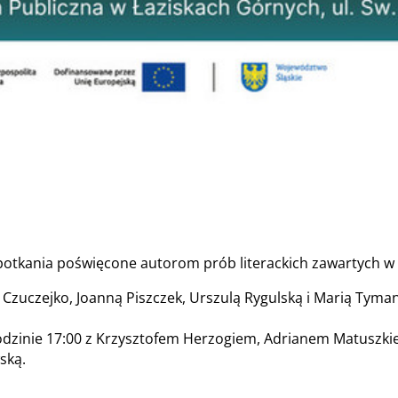
otkania poświęcone autorom prób literackich zawartych w t
zuczejko, Joanną Piszczek, Urszulą Rygulską i Marią Tyman
godzinie 17:00 z Krzysztofem Herzogiem, Adrianem Matuszk
ską.