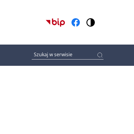
(otwiera w nowym oknie)
(otwiera w nowym oknie
Wpisz tutaj czego szukasz