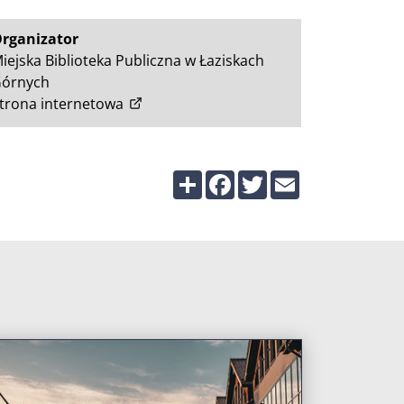
rganizator
iejska Biblioteka Publiczna w Łaziskach
órnych
(otwiera w nowym oknie)
trona internetowa
Share
Facebook
Twitter
Email