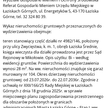
Referat Gospodarki Mieniem Urzędu Miejskiego w
Łaziskach Górnych, ul. Energetyków 5, 43-170 Łaziska
Górne, tel. 32 324 80 39.
Wykaz nieruchomości gruntowych przeznaczonych do
wydzierżawienia obejmuje:
teren stanowiący część działki nr 4982/146, położony
przy ulicy Zwycięstwa, k. m. 1, obręb Łaziska Średnie,
księga wieczysta dla działki prowadzona jest przez Sąd
Rejonowy w Mikołowie. Opis użytku: Bi – według
ewidencji gruntów. Powierzchnia do wydzierżawienia
wynosi 28 m². Na ww. nieruchomości znajduje się garaż
murowany nr 104. Okres dzierżawy nieruchomości
gruntowej: od 23.07.2026r. do 22.07.2036r. Zgodnie z
uchwałą nr XXII/166/25 Rady Miejskiej w Łaziskach
Górnych z dnia 18 grudnia 2025r. w sprawie
miejscowego planu zagospodarowania przestrzennego
dla obszarów położonych w granicach
administracyjnych Miasta Łaziska Górne – Etap I, ww.