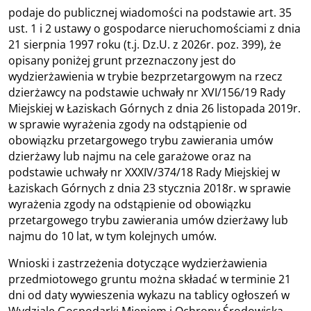
podaje do publicznej wiadomości na podstawie art. 35
ust. 1 i 2 ustawy o gospodarce nieruchomościami z dnia
21 sierpnia 1997 roku (t.j. Dz.U. z 2026r. poz. 399), że
opisany poniżej grunt przeznaczony jest do
wydzierżawienia w trybie bezprzetargowym na rzecz
dzierżawcy na podstawie uchwały nr XVI/156/19 Rady
Miejskiej w Łaziskach Górnych z dnia 26 listopada 2019r.
w sprawie wyrażenia zgody na odstąpienie od
obowiązku przetargowego trybu zawierania umów
dzierżawy lub najmu na cele garażowe oraz na
podstawie uchwały nr XXXIV/374/18 Rady Miejskiej w
Łaziskach Górnych z dnia 23 stycznia 2018r. w sprawie
wyrażenia zgody na odstąpienie od obowiązku
przetargowego trybu zawierania umów dzierżawy lub
najmu do 10 lat, w tym kolejnych umów.
Wnioski i zastrzeżenia dotyczące wydzierżawienia
przedmiotowego gruntu można składać w terminie 21
dni od daty wywieszenia wykazu na tablicy ogłoszeń w
Wydziale Gospodarki Mieniem i Ochrony Środowiska