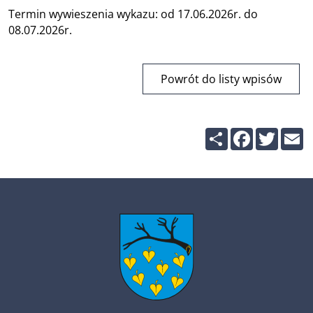
Termin wywieszenia wykazu: od 17.06.2026r. do
08.07.2026r.
Powrót do listy wpisów
Share
Facebook
Twitte
E