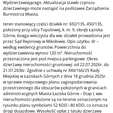
Wydzierżawiającego. Aktualizacja stawki czynszu
dzierżawnego może nastąpić na podstawie Zarządzenia
Burmistrza Miasta.
teren stanowiący części działek nr: 692/135, 450/135,
położony przy ulicy Topolowej, k. m. 9, obręb Łaziska
Górne, księga wieczysta dla ww. działek prowadzona jest
przez Sąd Rejonowy w Mikołowie. Opis użytku: dr –
według ewidencji gruntów. Powierzchnia do
wydzierżawienia wynosi 120 m². Nieruchomość
przeznaczona jest pod miejsca parkingowe. Okres
dzierżawy nieruchomości gruntowej: od 22.07.2026r. do
21.07.2036r. Zgodnie z uchwałą nr XXII/166/25 Rady
Miejskiej w Łaziskach Górnych z dnia 18 grudnia 2025r.
w sprawie miejscowego planu zagospodarowania
przestrzennego dla obszarów położonych w granicach
administracyjnych Miasta Łaziska Górne – Etap I, ww.
nieruchomości położone są na terenie oznaczonym na
rysunku planu symbolami 52 KDD i 80 KDD, co oznacza
drogi dojazdowe. Wysokość opłat z tytułu dzierżawy