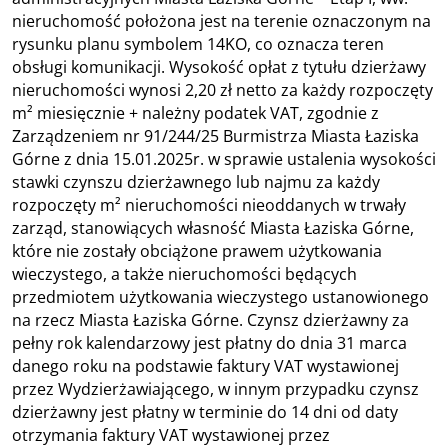
nieruchomość położona jest na terenie oznaczonym na
rysunku planu symbolem 14KO, co oznacza teren
obsługi komunikacji. Wysokość opłat z tytułu dzierżawy
nieruchomości wynosi 2,20 zł netto za każdy rozpoczęty
m² miesięcznie + należny podatek VAT, zgodnie z
Zarządzeniem nr 91/244/25 Burmistrza Miasta Łaziska
Górne z dnia 15.01.2025r. w sprawie ustalenia wysokości
stawki czynszu dzierżawnego lub najmu za każdy
rozpoczęty m² nieruchomości nieoddanych w trwały
zarząd, stanowiących własność Miasta Łaziska Górne,
które nie zostały obciążone prawem użytkowania
wieczystego, a także nieruchomości będących
przedmiotem użytkowania wieczystego ustanowionego
na rzecz Miasta Łaziska Górne. Czynsz dzierżawny za
pełny rok kalendarzowy jest płatny do dnia 31 marca
danego roku na podstawie faktury VAT wystawionej
przez Wydzierżawiającego, w innym przypadku czynsz
dzierżawny jest płatny w terminie do 14 dni od daty
otrzymania faktury VAT wystawionej przez