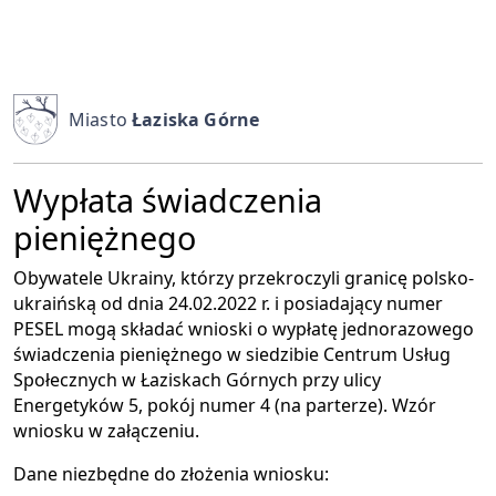
Miasto
Łaziska Górne
Wypłata świadczenia
pieniężnego
Obywatele Ukrainy, którzy przekroczyli granicę polsko-
ukraińską od dnia 24.02.2022 r. i posiadający numer
PESEL mogą składać wnioski o wypłatę jednorazowego
świadczenia pieniężnego w siedzibie Centrum Usług
Społecznych w Łaziskach Górnych przy ulicy
Energetyków 5, pokój numer 4 (na parterze). Wzór
wniosku w załączeniu.
Dane niezbędne do złożenia wniosku: